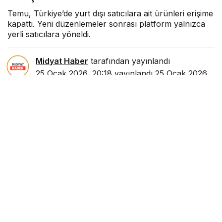
Temu, Türkiye’de yurt dışı satıcılara ait ürünleri erişime
kapattı. Yeni düzenlemeler sonrası platform yalnızca
yerli satıcılara yöneldi.
Midyat Haber
tarafından yayınlandı
25 Ocak 2026, 20:18
yayınlandı
25 Ocak 2026,
20:24
güncellendi
1dk, 56sn
55