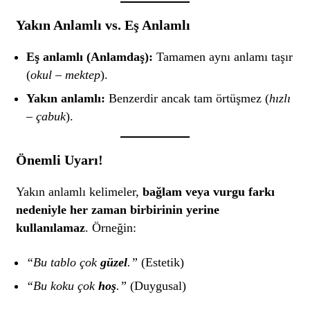
Yakın Anlamlı vs. Eş Anlamlı
Eş anlamlı (Anlamdaş):
Tamamen aynı anlamı taşır
(
okul – mektep
).
Yakın anlamlı:
Benzerdir ancak tam örtüşmez (
hızlı
– çabuk
).
Önemli Uyarı!
Yakın anlamlı kelimeler,
bağlam veya vurgu farkı
nedeniyle her zaman birbirinin yerine
kullanılamaz
. Örneğin:
“Bu tablo çok
güzel
.”
(Estetik)
“Bu koku çok
hoş
.”
(Duygusal)