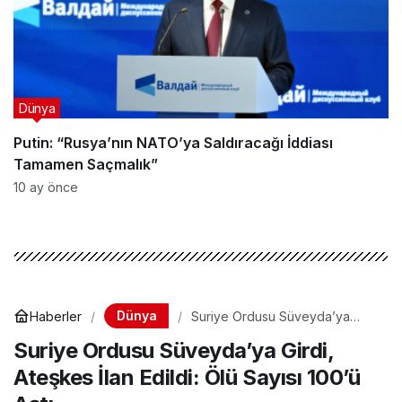
Dünya
Putin: “Rusya’nın NATO’ya Saldıracağı İddiası
Tamamen Saçmalık”
10 ay önce
Dünya
Haberler
Suriye Ordusu Süveyda’ya
Girdi, Ateşkes İlan Edildi: Ölü
Suriye Ordusu Süveyda’ya Girdi,
Sayısı 100’ü Aştı
Ateşkes İlan Edildi: Ölü Sayısı 100’ü