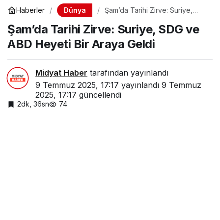
Dünya
Haberler
Şam’da Tarihi Zirve: Suriye,
SDG ve ABD Heyeti Bir Araya
Şam’da Tarihi Zirve: Suriye, SDG ve
Geldi
ABD Heyeti Bir Araya Geldi
Midyat Haber
tarafından yayınlandı
9 Temmuz 2025, 17:17
yayınlandı
9 Temmuz
2025, 17:17
güncellendi
2dk, 36sn
74