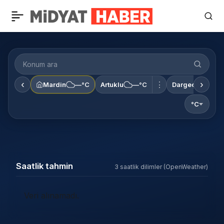
Konum
ara
‹
›
⋮
Mardin
—°C
Artuklu
—°C
Dargeçit
—°C
°C
Saatlik tahmin
3 saatlik dilimler (OpenWeather)
Veri alınamadı.