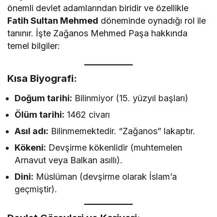
önemli devlet adamlarından biridir ve özellikle
Fatih Sultan Mehmed
döneminde oynadığı rol ile
tanınır. İşte Zağanos Mehmed Paşa hakkında
temel bilgiler:
Kısa Biyografi:
Doğum tarihi:
Bilinmiyor (15. yüzyıl başları)
Ölüm tarihi:
1462 civarı
Asıl adı:
Bilinmemektedir. “Zağanos” lakaptır.
Kökeni:
Devşirme kökenlidir (muhtemelen
Arnavut veya Balkan asıllı).
Dini:
Müslüman (devşirme olarak İslam’a
geçmiştir).