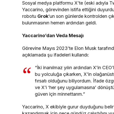
Sosyal medya platformu X’te (eski adıyla T
Yaccarino, görevinden istifa ettiğini duyurd
robotu
Grok
‘un son günlerde kontrolden çı
bulunmasının hemen ardından geldi.
Yaccarino’dan Veda Mesajı
Görevine Mayıs 2023’te Elon Musk tarafında
açıklamada şu ifadeleri kullandı:
“İki inanılmaz yılın ardından X’in CEO
bu yolculuğa çıkarken, X’in olağanüs
fırsatı olduğunu biliyordum. İfade öz
ve X’i ‘her şey uygulamasına’ dönüştü
güven için minnettarım.”
Yaccarino, X ekibiyle gurur duyduğunu belirt
kazandırmak için gece gündüz çalıştığını vurg