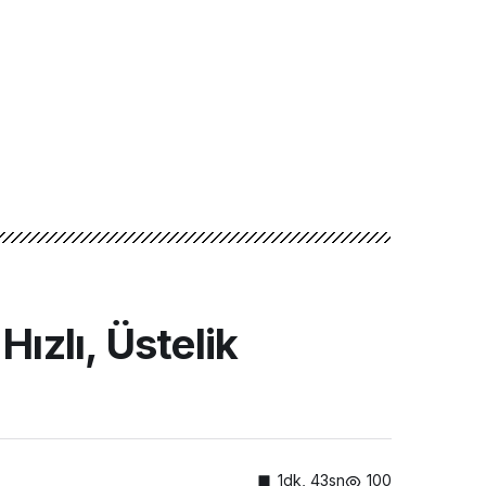
ızlı, Üstelik
1dk, 43sn
100