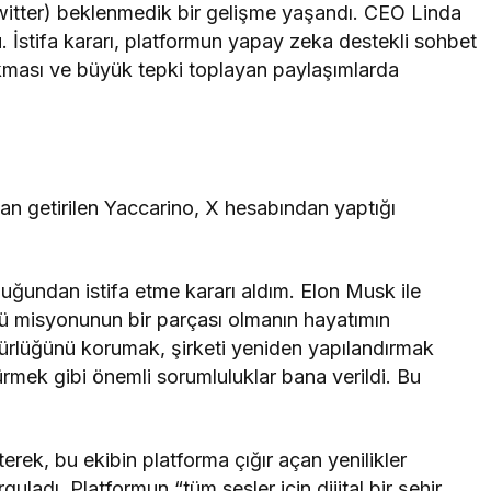
witter) beklenmedik bir gelişme yaşandı. CEO Linda
u. İstifa kararı, platformun yapay zeka destekli sohbet
kması ve büyük tepki toplayan paylaşımlarda
n getirilen Yaccarino, X hesabından yaptığı
’luğundan istifa etme kararı aldım. Elon Musk ile
tü misyonunun bir parçası olmanın hayatımın
gürlüğünü korumak, şirketi yeniden yapılandırmak
rmek gibi önemli sorumluluklar bana verildi. Bu
erek, bu ekibin platforma çığır açan yenilikler
uladı. Platformun “tüm sesler için dijital bir şehir