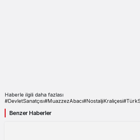
Haberle ilgili daha fazlası
#
DevletSanatçısı
#
MuazzezAbacı
#
NostaljiKraliçesi
#
TürkS
Benzer Haberler