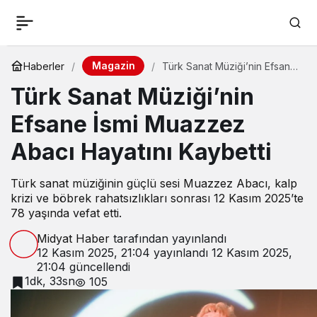
Magazin
Haberler
Türk Sanat Müziği’nin Efsane
İsmi Muazzez Abacı Hayatını
Türk Sanat Müziği’nin
Kaybetti
Efsane İsmi Muazzez
Abacı Hayatını Kaybetti
Türk sanat müziğinin güçlü sesi Muazzez Abacı, kalp
krizi ve böbrek rahatsızlıkları sonrası 12 Kasım 2025’te
78 yaşında vefat etti.
Midyat Haber
tarafından yayınlandı
12 Kasım 2025, 21:04
yayınlandı
12 Kasım 2025,
21:04
güncellendi
1dk, 33sn
105