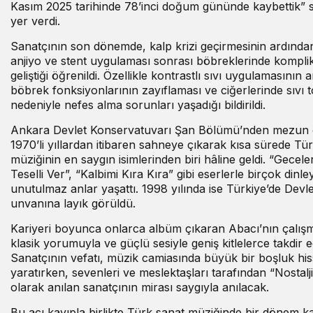
Kasım 2025 tarihinde 78’inci doğum gününde kaybettik” 
yer verdi.
Sanatçının son dönemde, kalp krizi geçirmesinin ardında
anjiyo ve stent uygulaması sonrası böbreklerinde kompli
geliştiği öğrenildi. Özellikle kontrastlı sıvı uygulamasının 
böbrek fonksiyonlarının zayıflaması ve ciğerlerinde sıvı 
nedeniyle nefes alma sorunları yaşadığı bildirildi.
Ankara Devlet Konservatuvarı Şan Bölümü’nden mezun 
1970’li yıllardan itibaren sahneye çıkarak kısa sürede Tü
müziğinin en saygın isimlerinden biri hâline geldi. “Geceler
Teselli Ver”, “Kalbimi Kıra Kıra” gibi eserlerle birçok dinle
unutulmaz anlar yaşattı. 1998 yılında ise Türkiye’de Devle
unvanına layık görüldü.
Kariyeri boyunca onlarca albüm çıkaran Abacı’nın çalışm
klasik yorumuyla ve güçlü sesiyle geniş kitlelerce takdir ed
Sanatçının vefatı, müzik camiasında büyük bir boşluk his
yaratırken, sevenleri ve meslektaşları tarafından “Nostalji
olarak anılan sanatçının mirası saygıyla anılacak.
Bu acı kayıpla birlikte Türk sanat müziğinde bir dönem 