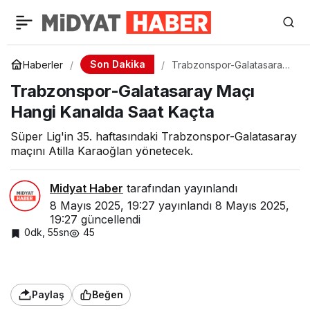
Son Dakika
Haberler
Trabzonspor-Galatasaray
Maçı Hangi Kanalda Saat
Trabzonspor-Galatasaray Maçı
Kaçta
Hangi Kanalda Saat Kaçta
Süper Lig'in 35. haftasındaki Trabzonspor-Galatasaray
maçını Atilla Karaoğlan yönetecek.
Midyat Haber
tarafından yayınlandı
8 Mayıs 2025, 19:27
yayınlandı
8 Mayıs 2025,
19:27
güncellendi
0dk, 55sn
45
Paylaş
Beğen