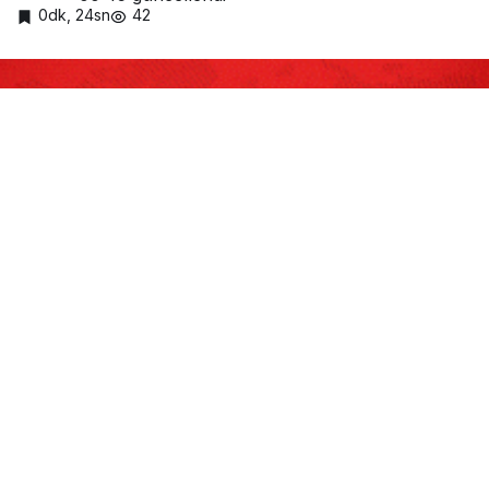
0dk, 24sn
42
Paylaş
Beğen
Gaziantep’in Karkamış ilçesi Yakacık
Mahallesi’nde meydana gelen kafa kafaya
çarpışmada
1 kişi hayatını kaybetti
,
2 kişi