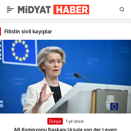
Filistin
sivil
Filistin sivil kayıplar
kayıplar
Haberleri
Dünya
1 yıl önce
AB Komisyonu Başkanı Ursula von der Leyen: