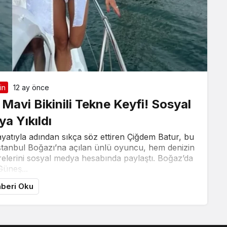
in
12 ay önce
avi Bikinili Tekne Keyfi! Sosyal
a Yıkıldı
yatıyla adından sıkça söz ettiren Çiğdem Batur, bu
İstanbul Boğazı’na açılan ünlü oyuncu, hem denizin
relerini sosyal medya hesabında paylaştı. Boğaz’da
Güneş...
beri Oku