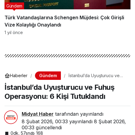
Gündem
Türk Vatandaşlarına Schengen Müjdesi: Çok Girişli
Vize Kolaylığı Onaylandı
1 yıl önce
Gündem
Haberler
İstanbul’da Uyuşturucu ve
Fuhuş Operasyonu: 6 Kişi
İstanbul’da Uyuşturucu ve Fuhuş
Tutuklandı
Operasyonu: 6 Kişi Tutuklandı
Midyat Haber
tarafından yayınlandı
8 Şubat 2026, 00:33
yayınlandı
8 Şubat 2026,
00:33
güncellendi
0dk, 57sn
168