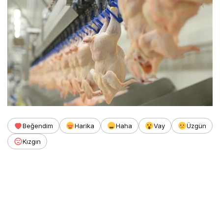
Beğendim
Harika
Haha
Vay
Üzgün
Kızgın