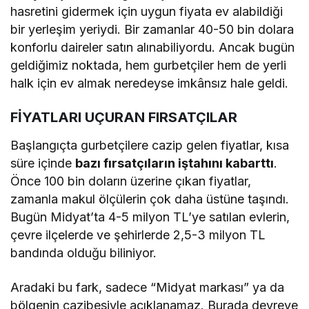
hasretini gidermek için uygun fiyata ev alabildiği
bir yerleşim yeriydi. Bir zamanlar 40-50 bin dolara
konforlu daireler satın alınabiliyordu. Ancak bugün
geldiğimiz noktada, hem gurbetçiler hem de yerli
halk için ev almak neredeyse imkânsız hale geldi.
FİYATLARI UÇURAN FIRSATÇILAR
Başlangıçta gurbetçilere cazip gelen fiyatlar, kısa
süre içinde
bazı fırsatçıların iştahını kabarttı
.
Önce 100 bin doların üzerine çıkan fiyatlar,
zamanla makul ölçülerin çok daha üstüne taşındı.
Bugün Midyat’ta 4-5 milyon TL’ye satılan evlerin,
çevre ilçelerde ve şehirlerde 2,5-3 milyon TL
bandında olduğu biliniyor.
Aradaki bu fark, sadece “Midyat markası” ya da
bölgenin cazibesiyle açıklanamaz. Burada devreye