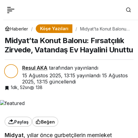
Köşe Yazıları
Haberler
Midyat’ta Konut Balonu:
Fırsatçılık Zirvede,
Midyat’ta Konut Balonu: Fırsatçılık
Vatandaş Ev Hayalini
Unuttu
Zirvede, Vatandaş Ev Hayalini Unuttu
Resul AKA
tarafından yayınlandı
15 Ağustos 2025, 13:15
yayınlandı
15 Ağustos
2025, 13:15
güncellendi
1dk, 52sn
138
Paylaş
Beğen
Midyat
, yıllar önce gurbetçilerin memleket