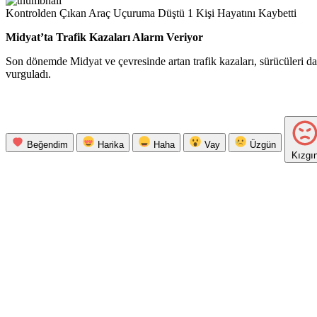
Kontrolden Çıkan Araç Uçuruma Düştü 1 Kişi Hayatını Kaybetti
Midyat’ta Trafik Kazaları Alarm Veriyor
Son dönemde Midyat ve çevresinde artan trafik kazaları, sürücüleri daha
vurguladı.
Beğendim
Harika
Haha
Vay
Üzgün
Kızgı