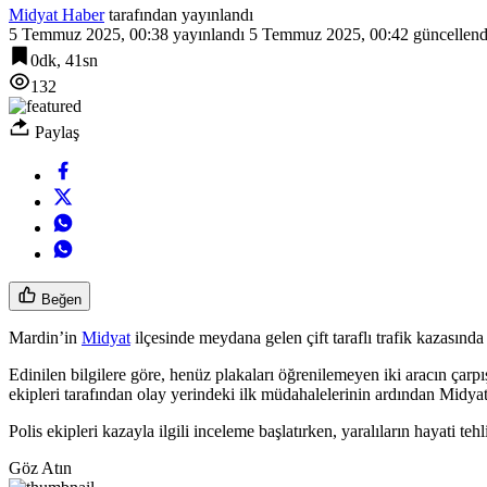
Midyat Haber
tarafından yayınlandı
5 Temmuz 2025, 00:38
yayınlandı
5 Temmuz 2025, 00:42
güncellend
0dk, 41sn
132
Paylaş
Beğen
Mardin’in
Midyat
ilçesinde meydana gelen çift taraflı trafik kazasınd
Edinilen bilgilere göre, henüz plakaları öğrenilemeyen iki aracın çarpı
ekipleri tarafından olay yerindeki ilk müdahalelerinin ardından Midyat
Polis ekipleri kazayla ilgili inceleme başlatırken, yaralıların hayati te
Göz Atın