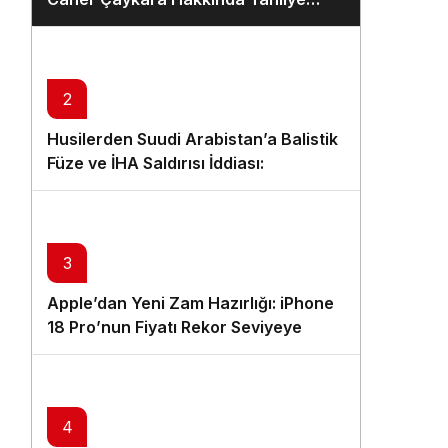
Kararı
2
Husilerden Suudi Arabistan’a Balistik
Füze ve İHA Saldırısı İddiası:
“Yüzlerce Asker Öldü veya
Yaralandı”
3
Apple’dan Yeni Zam Hazırlığı: iPhone
18 Pro’nun Fiyatı Rekor Seviyeye
Çıkabilir
4