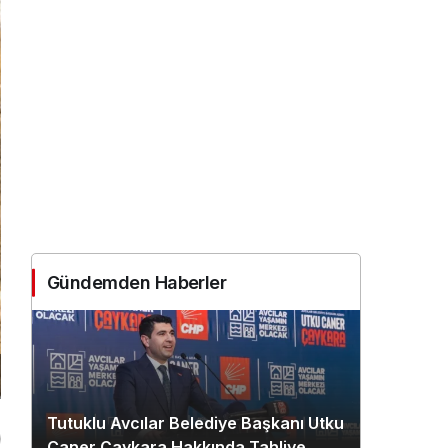
Gündemden Haberler
Tutuklu Avcılar Belediye Başkanı Utku
Caner Çaykara Hakkında Tahliye