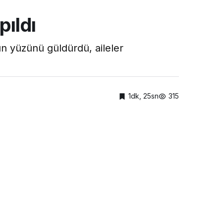
pıldı
ın yüzünü güldürdü, aileler
1dk, 25sn
315