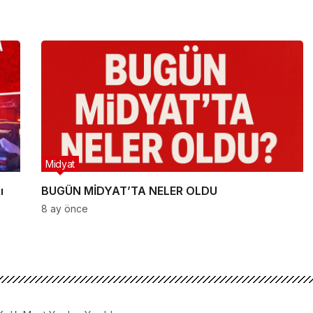
Midyat
ı
BUGÜN MİDYAT’TA NELER OLDU
8 ay önce