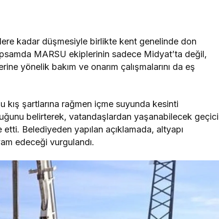
elere kadar düşmesiyle birlikte kent genelinde don
 kapsamda MARSU ekiplerinin sadece Midyat’ta değil,
ine yönelik bakım ve onarım çalışmalarını da eş
rlu kış şartlarına rağmen içme suyunda kesinti
uğunu belirterek, vatandaşlardan yaşanabilecek geçici
de etti. Belediyeden yapılan açıklamada, altyapı
evam edeceği vurgulandı.