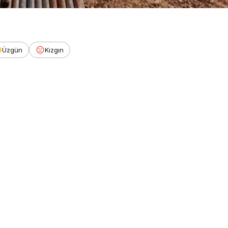
Üzgün
Kızgın