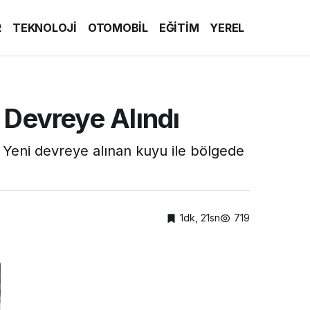
R
TEKNOLOJİ
OTOMOBİL
EĞİTİM
YEREL
 Devreye Alındı
. Yeni devreye alınan kuyu ile bölgede
1dk, 21sn
719