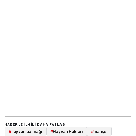
HABERLE ILGILI DAHA FAZLASI
#
hayvan barınağı
#
Hayvan Hakları
#
manşet