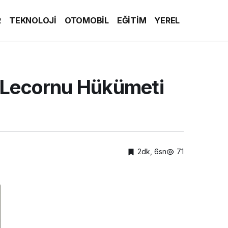
R
TEKNOLOJİ
OTOMOBİL
EĞİTİM
YEREL
n Lecornu Hükümeti
2dk, 6sn
71