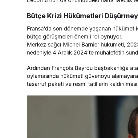
Lecornu’nun da önümüzdeki hafta Meclis’te 
Bütçe Krizi Hükümetleri Düşürme
Fransa’da son dönemde yaşanan hükümet istik
bütçe görüşmeleri önemli rol oynuyor.
Merkez sağcı Michel Barnier hükümeti, 202
nedeniyle 4 Aralık 2024’te muhalefetin su
Ardından François Bayrou başbakanlığa ata
oylamasında hükümeti güvenoyu alamayarak
tasarruf paketi ve resmi tatillerin kaldırılm