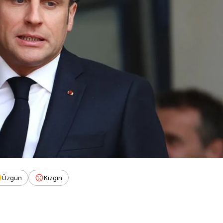
Üzgün
Kızgın