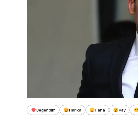
Beğendim
Harika
Haha
Vay