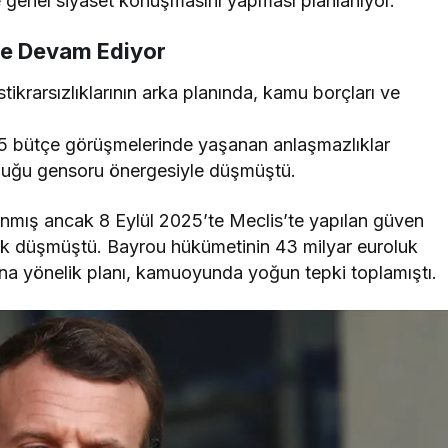
genel siyaset konuşmasını yapması planlanıyor.
ye Devam Ediyor
rarsızlıklarının arka planında, kamu borçları ve
5 bütçe görüşmelerinde yaşanan anlaşmazlıklar
nduğu gensoru önergesiyle düşmüştü.
nmış ancak 8 Eylül 2025’te Meclis’te yapılan güven
 düşmüştü. Bayrou hükümetinin 43 milyar euroluk
asına yönelik planı, kamuoyunda yoğun tepki toplamıştı.