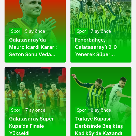
Spor
5 ay önce
Spor
7 ay önce
Galatasaray’da
Fenerbahçe,
Mauro Icardi Kararı:
Galatasaray’ı 2-0
Sezon Sonu Veda
Yenerek Süper
Edilecek
Kupa’yı Kazandı
Spor
7 ay önce
Spor
8 ay önce
Galatasaray Süper
Türkiye Kupası
Kupa’da Finale
Derbisinde Beşiktaş
Yükseldi
Kadıköy’de Kazandı