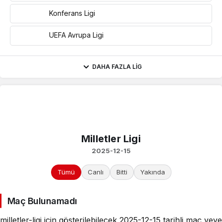
Konferans Ligi
UEFA Avrupa Ligi
DAHA FAZLA LIG
Milletler Ligi
2025-12-15
Tümü
Canlı
Bitti
Yakında
Maç Bulunamadı
milletler-ligi için gösterilebilecek 2025-12-15 tarihli maç veye