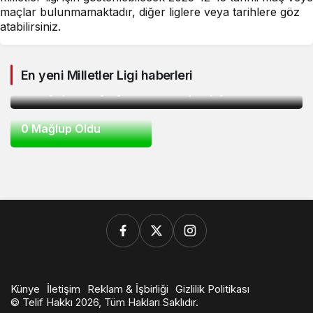
maçlar bulunmamaktadır, diğer liglere veya tarihlere göz
atabilirsiniz.
Son Dakika
2 hafta önce
Filenin Sultanları VNL’de Yeniden Zirvede!
En yeni Milletler Ligi haberleri
Spor
1 yıl önce
Türkiye, Brezilya’yı Devirerek Şampiyon Oldu
Filenin Sultanları
VNL’de Sırbistan’a 3-
0 Mağlup Oldu
Künye
İletişim
Reklam & İşbirliği
Gizlilik Politikası
© Telif Hakkı 2026, Tüm Hakları Saklıdır.