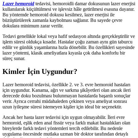
Lazer hemoroid
tedavisi, hemoroidli damar dokusunun lazer enerjisi
kullanılarak küçültülmesi ve işlevsiz hâle getirilmesi esasına dayanır.
Bu yöntemde hemoroid dokusu kesilmez, lazer enerjisi ile
büzüştürülerek zamanla kaybolması sağlanır. Bu sayede çevre
dokulara minimum zarar verilir.
Tedavi genellikle lokal veya hafif sedasyon altında gerçekleştirilir ve
işlem süresi oldukça kısadır. Hastalar çoğu zaman aynı gün taburcu
edilir ve günlük yaşamlarına hızla dönebilir. Bu özellikleri sayesinde
lazer yöntemi, klasik ameliyatlara kıyasla çok daha konforlu bir
süreç sunar.
Kimler İçin Uygundur?
Lazer hemoroid tedavisi, özellikle 2. ve 3. evre hemoroid hastaları
için uygundur. Kanama, ağrı ve sarkma şikâyetleri olan ancak ileri
derecede doku bozulması bulunmayan hastalarda başarılı sonuçlar
verir. Ayrıca cerrahi müdahaleden çekinen veya ameliyat sonrası
uzun iyileşme süresi istemeyen kişiler için ideal bir seçenektir.
Ancak her hasta lazer tedavisi için uygun olmayabilir. İleri evre
hemoroid, eşlik eden anal fissür veya farklı makat hastalıkları olan
bireylerde farklı tedavi yöntemleri tercih edilebilir. Bu nedenle
uygulama öncesinde mutlaka uzman bir doktor tarafından detaylı