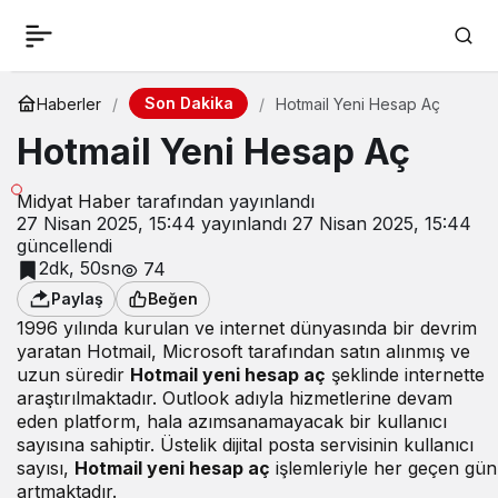
Son Dakika
Haberler
Hotmail Yeni Hesap Aç
Hotmail Yeni Hesap Aç
Midyat Haber
tarafından yayınlandı
27 Nisan 2025, 15:44
yayınlandı
27 Nisan 2025, 15:44
güncellendi
2dk, 50sn
74
Paylaş
Beğen
1996 yılında kurulan ve internet dünyasında bir devrim
yaratan Hotmail, Microsoft tarafından satın alınmış ve
uzun süredir
Hotmail yeni hesap aç
şeklinde internette
araştırılmaktadır. Outlook adıyla hizmetlerine devam
eden platform, hala azımsanamayacak bir kullanıcı
sayısına sahiptir. Üstelik dijital posta servisinin kullanıcı
sayısı,
Hotmail yeni hesap aç
işlemleriyle her geçen gün
artmaktadır.