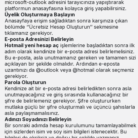
microsoft-outlook
adresini tarayıcınıza yapıştırarak
platformun anasayfasına kolayca giriş yapabilirsiniz.
Üyelik Oluşturmaya Başlayın
Anasayfaya erişim sağladıktan sonra karşınıza çıkan
bölümde ‘’Ücretsiz Hesap Oluşturun’’ sekmesine
tıklamanız gerekiyor.
E-posta Adresinizi Belirleyin
Hotmail yeni hesap aç
işlemlerine başladıktan sonra ilk
adım olarak kendinize bir e-posta adresi belirlemelisiniz.
Bu e-posta, asla unutmamanız gereken ve tamamen sizi
açıklayan bir şekilde olmalıdır. Ardından e-eposta
uzantınızı da @outlook veya @hotmail olarak seçmeniz
gerekiyor.
Parola Oluşturun
Kendinize ait bir e-posta adresi belirledikten sonra asla
unutmayacağınız ve giriş sırasında kullanacağınız bir
şifre de belirlemeniz gerekiyor. Şifre oluştururken
mutlaka güçlü bir şifre oluşturmalı ve üçüncü şahıslarla
asla paylaşmamalısınız.
Adınızı Soyadınızı Belirleyin
Bir sonraki adımda hesap kurulumunu tamamlayabilmek
için sizlerden isim ve soy isim bilgileri istenecektir. Bu
bilgileri de eksiksiz ve doğru bir şekilde yazmanız