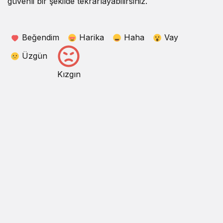
güvenli bir şekilde tekrarlayabilirsiniz.
Beğendim
Harika
Haha
Vay
Üzgün
Kızgın