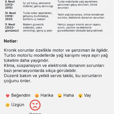
9. Nesil
Turbo motorlarda yağ seyrelmesi,
İyi yol tutuş, ekonomik
(2012–
şanzıman geçiş sorunları, klima
motorlar, geniş servis ağı
2015)
sorunları
10. Nesil
Turbo motor seçenekleri,
Yakıt-yağ karışması, klima kondenser
(2016–
gelişmiş multimedya,
sızıntısı, elektronik donanım sorunları
2021)
konforlu iç mekan
11. Nesil
Modern güvenlik
Henüz yaygın kronik sorun raporu
(2022–
sistemleri, yakıt
sınırlı; yazılım ve elektronik
günümüz)
verimliliği, geniş iç alan
güncellemeleri dikkatle takip edilmeli
Notlar:
Kronik sorunlar özellikle motor ve şanzıman ile ilgilidir.
Turbo motorlu modellerde yağ karışımı veya aşırı yağ
tüketimi daha yaygındır.
Klima, süspansiyon ve elektronik donanım sorunları
bazı jenerasyonlarda sıkça görülebilir.
Düzenli bakım ve yetkili servis takibi, bu sorunların
çoğunu önler.
Beğendim
Harika
Haha
Vay
Üzgün