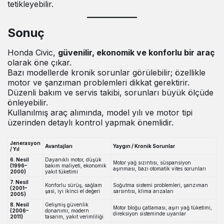
tetikleyebilir.
Sonuç
Honda Civic,
güvenilir, ekonomik ve konforlu bir araç
olarak öne çıkar.
Bazı modellerde kronik sorunlar görülebilir; özellikle
motor ve şanzıman problemleri dikkat gerektirir.
Düzenli bakım ve servis takibi, sorunları büyük ölçüde
önleyebilir.
Kullanılmış araç alımında, model yılı ve motor tipi
üzerinden detaylı kontrol yapmak önemlidir.
Jenerasyon
Avantajları
Yaygın / Kronik Sorunlar
/ Yıl
6. Nesil
Dayanıklı motor, düşük
Motor yağ sızıntısı, süspansiyon
(1996–
bakım maliyeti, ekonomik
aşınması, bazı otomatik vites sorunları
2000)
yakıt tüketimi
7. Nesil
Konforlu sürüş, sağlam
Soğutma sistemi problemleri, şanzıman
(2001–
şasi, iyi ikinci el değeri
sarsıntısı, klima arızaları
2005)
8. Nesil
Gelişmiş güvenlik
Motor bloğu çatlaması, aşırı yağ tüketimi,
(2006–
donanımı, modern
direksiyon sisteminde uyarılar
2011)
tasarım, yakıt verimliliği