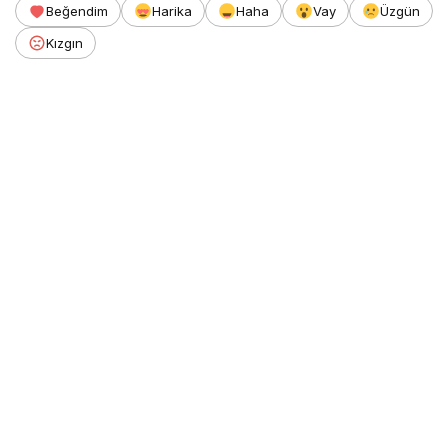
Beğendim
Harika
Haha
Vay
Üzgün
Kızgın