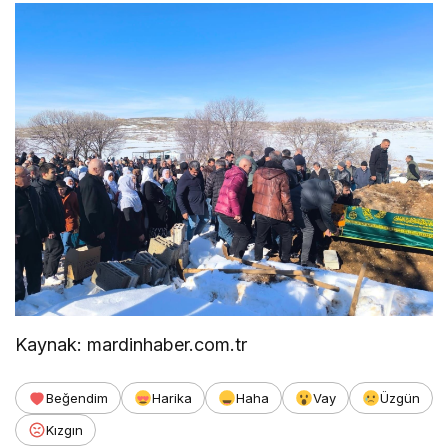
Kaynak: mardinhaber.com.tr
Beğendim
Harika
Haha
Vay
Üzgün
Kızgın