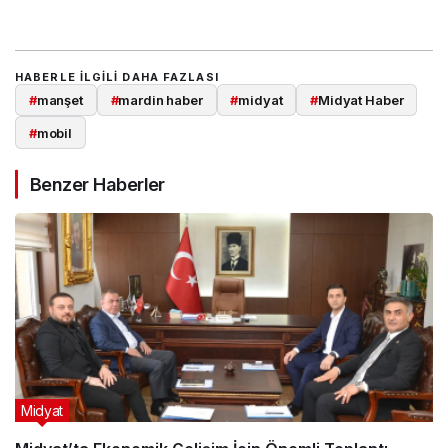
HABERLE ILGILI DAHA FAZLASI
#
manşet
#
mardin haber
#
midyat
#
Midyat Haber
#
mobil
Benzer Haberler
Midyat