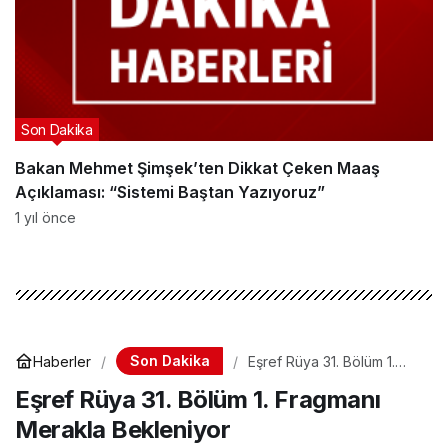
Son Dakika
Bakan Mehmet Şimşek’ten Dikkat Çeken Maaş
Açıklaması: “Sistemi Baştan Yazıyoruz”
1 yıl önce
Son Dakika
Haberler
Eşref Rüya 31. Bölüm 1.
Fragmanı Merakla
Eşref Rüya 31. Bölüm 1. Fragmanı
Bekleniyor
Merakla Bekleniyor