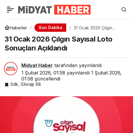
Son Dakika
Haberler
31 Ocak 2026 Çılgın
Sayısal Loto Sonuçları
31 Ocak 2026 Çılgın Sayısal Loto
Açıklandı
Sonuçları Açıklandı
Midyat Haber
tarafından yayınlandı
1 Şubat 2026, 01:58
yayınlandı
1 Şubat 2026,
01:58
güncellendi
0dk, 33sn
68